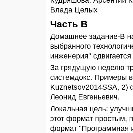
Кудряшова, Арсентий К
Влада Целых
Часть B
Домашнее задание-B на
выбранного технологич
инженерия" сдвигается
За грядущую неделю тр
системдокс. Примеры в
Kuznetsov2014SSA, 2) 
Леонид Евгеньевич.
Локальная цель: улучш
этот формат простым, 
формат "Программная и