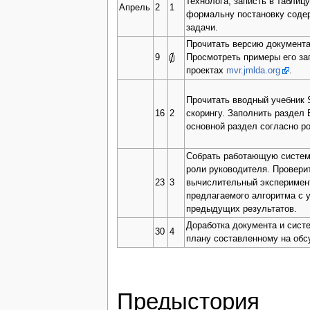
технолога; записть в таблиц
Апрель
2
1
формальну постановку соде
задачи.
Прочитать версию документа
9
Просмотреть примеры его за
проектах
mvr.jmlda.org
.
Прочитать вводный учебник S
16
2
скорингу. Заполнить раздел 
основной раздел согласно ро
Собрать работающую систем
роли руководителя. Провери
23
3
вычислительный эксперимен
предлагаемого алгоритма с 
предыдущих результатов.
Доработка документа и сист
30
4
плану составленному на обс
Предыстория