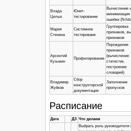
Вычисление 
Влада
Юнит-
минимизация
Целых
тестирование
ошибки (N-fol
Группировка
Мария
Системное
признаков, в
Стенина
тестироваие
признаков
Порождение
признаков
Арсентий
(вычисление
Профилирование
Кузьмин
статистик,
построение
словарей)
Сбор
Владимир
Заполнение
конструкторской
Жуйков
пропусков
документации
Расписание
Дата
ДЗ
Что делаем
Выбрать роль руководителя 