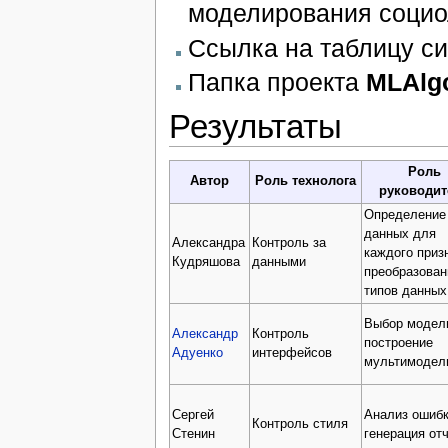
моделирования социо
Ссылка на таблицу с
Папка проекта
MLAlgo
Результаты
Роль
Автор
Роль технолога
руководит
Определение
данных для
Александра
Контроль за
каждого приз
Кудряшова
данными
преобразован
типов данных
Выбор модел
Александр
Контроль
построение
Адуенко
интерфейсов
мультимодел
Сергей
Анализ ошибк
Контроль стиля
Стенин
генерация от