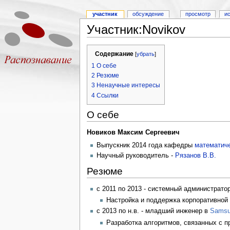
участник
обсуждение
просмотр
и
Участник:Novikov
Содержание
[
убрать
]
1
О себе
2
Резюме
3
Ненаучные интересы
4
Ссылки
О себе
Новиков Максим Сергеевич
Выпускник 2014 года кафедры
математиче
Научный руководитель -
Рязанов В.В.
Резюме
с 2011 по 2013 - системный администрато
Настройка и поддержка корпоративной 
c 2013 по н.в. - младший инженер в
Samsun
Разработка алгоритмов, связанных с п