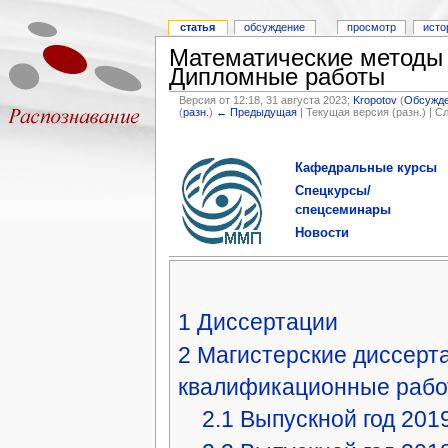
статья
обсуждение
просмотр
исто
Математические методы 
Дипломные работы
Версия от 12:18, 31 августа 2023;
Kropotov
(
Обсужд
(
разн.
)
← Предыдущая
| Текущая версия (разн.) | 
Кафедральные курсы
Спецкурсы/
спецсеминары
Новости
1
Диссертации
2
Магистерские диссерта
квалификационные раб
2.1
Выпускной год 201