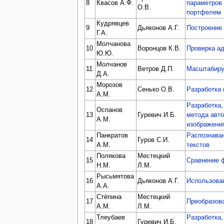
8
Квасов А.Ф.
параметров 
О.В.
портфелем
Кудрявцев
9
Дьяконов А.Г.
Построение
Г.А.
Молчанова
10
Воронцов К.В.
Проверка ад
Ю.Ю.
Молчанов
11
Ветров Д.П.
Масштабиру
Д.А.
Морозов
12
Сенько О.В.
Разработка
А.М.
Разработка,
Оспанов
13
Гуревич И.Б.
метода авто
А.М.
изображения
Панкратов
Распознава
14
Гуров С.И.
А.М.
текстов
Полякова
Местецкий
15
Сравнение 
Н.М.
Л.М.
Рысьмятова
16
Дьяконов А.Г.
Использован
А.А.
Стёпина
Местецкий
17
Преобразов
А.М.
Л.М.
Тлеубаев
Разработка,
18
Гуревич И.Б.