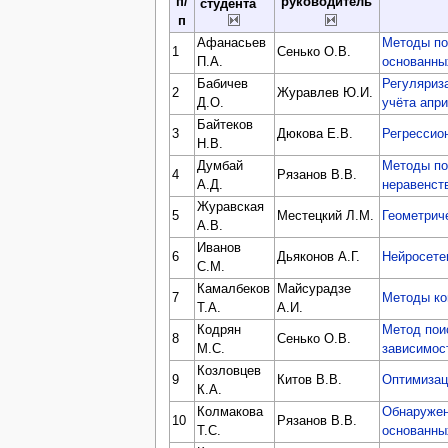
п/
руководитель
студента
п
Афанасьев
Методы по
1
Сенько О.В.
П.А.
основанны
Бабичев
Регуляриз
2
Журавлев Ю.И.
Д.О.
учёта апр
Байтеков
3
Дюкова Е.В.
Регрессио
Н.В.
Думбай
Методы по
4
Рязанов В.В.
А.Д.
неравенст
Журавская
5
Местецкий Л.М.
Геометрич
А.В.
Иванов
6
Дьяконов А.Г.
Нейросете
С.М.
Камалбеков
Майсурадзе
7
Методы ко
Т.А.
А.И.
Кодрян
Метод пои
8
Сенько О.В.
М.С.
зависимос
Козловцев
9
Китов В.В.
Оптимизац
К.А.
Колмакова
Обнаружен
10
Рязанов В.В.
Т.С.
основанны