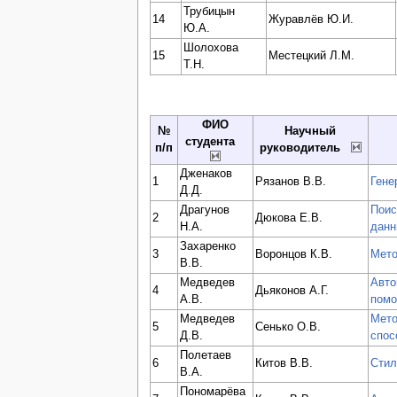
Трубицын
14
Журавлёв Ю.И.
Ю.А.
Шолохова
15
Местецкий Л.М.
Т.Н.
ФИО
№
Научный
студента
п/п
руководитель
Дженаков
1
Рязанов В.В.
Гене
Д.Д.
Драгунов
Поис
2
Дюкова Е.В.
Н.А.
дан
Захаренко
3
Воронцов К.В.
Мето
В.В.
Медведев
Авто
4
Дьяконов А.Г.
А.В.
помо
Медведев
Мето
5
Сенько О.В.
Д.В.
спос
Полетаев
6
Китов В.В.
Стил
В.А.
Пономарёва