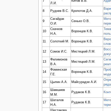
7
Китов В.В.
Адап
Л.И.
Вари
8
Руднев В.С.
Кропотов Д.А.
расп
Сагайдак
Мето
9
Сенько О.В.
О.И.
пере
Скачков
Тема
10
Воронцов К.В.
Н.А.
поль
Веро
11
Солоткий М.
Воронцов К.В.
слов
Восс
12
Сомов И.С.
Местецкий Л.М.
доку
Филимонов
Сегм
13
Местецкий Л.М.
В.А.
реал
Фоминская
Проб
14
Воронцов К.В.
Г.Е.
мод
Опре
15
Цыпин А.А.
Майсурадзе А.И.
ряд
Шамшиев
16
Рудаков К.В.
Конт
М.М.
Шаталов
Мето
17
Рудаков К.В.
Н.А.
терм
Шестакова