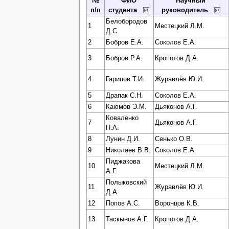
№
ФИО
Научный
п/п
студента
руководитель
Белобородов
1
Местецкий Л.М.
Д.С.
2
Бобров Е.А.
Соколов Е.А.
3
Бобров Р.А.
Кропотов Д.А.
4
Гарипов Т.И.
Журавлёв Ю.И.
5
Драпак С.Н.
Соколов Е.А.
6
Каюмов Э.М.
Дьяконов А.Г.
Коваленко
7
Дьяконов А.Г.
П.А.
8
Лунин Д.И.
Сенько О.В.
9
Николаев В.В.
Соколов Е.А.
Пиджакова
10
Местецкий Л.М.
А.Г.
Полыковский
11
Журавлёв Ю.И.
Д.А.
12
Попов А.С.
Воронцов К.В.
13
Таскынов А.Г.
Кропотов Д.А.