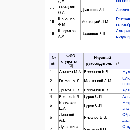
Д.В.
основе 
Харациди
17
Дьяконов А.Г.
Анализ 
О.А.
Шабашев
Генерац
18
Местецкий Л.М.
Ф.М.
по изо
Шадриков
Алгори
19
Воронцов К.В.
А.А.
модели
ФИО
№
Научный
студента
п/п
руководитель
1
Апишев М.А.
Воронцов К.В.
Мул
Сли
2
Готман М.Л.
Местецкий Л.М.
ост
3
Дойков Н.В.
Воронцов К.В.
Ада
4
Козлов В.Д.
Гуров С.И.
Алг
Колмаков
Мет
5
Гуров С.И.
Е.А.
ана
Лисяной
Обр
6
Рязанов В.В.
А.Е.
дис
Лукашкина
Стр
7
Чехович Ю.В.