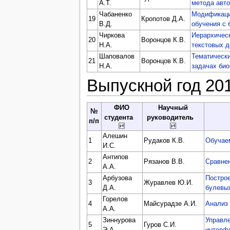
А.Т.
метода авто
Чабаненко
Модификации
19
Кропотов Д.А.
В.Д.
обучения с
Чиркова
Иерархическ
20
Воронцов К.В.
Н.А.
текстовых 
Шаповалов
Тематическ
21
Воронцов К.В.
Н.А.
задачах би
Выпускной год 20
ФИО
Научный
№
студента
руководитель
п/п
Алешин
1
Рудаков К.В.
Обучае
И.С.
Антипов
2
Рязанов В.В.
Сравне
А.А.
Арбузова
Постро
3
Журавлев Ю.И.
Д.А.
булевы
Горелов
4
Майсурадзе А.И.
Анализ 
А.А.
Зиннурова
Управл
5
Гуров С.И.
Э.А.
интерф