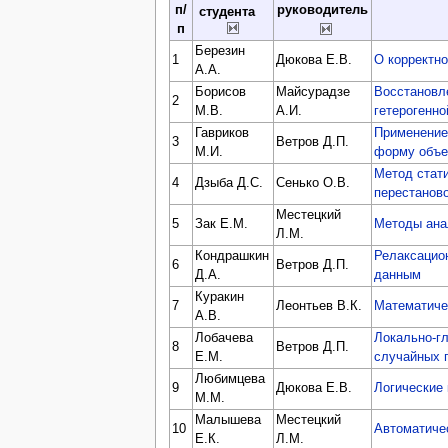
п/
руководитель
студента
п
Березин
1
Дюкова Е.В.
О корректн
А.А.
Борисов
Майсурадзе
Восстановле
2
М.В.
А.И.
гетерогенно
Гавриков
Применение
3
Ветров Д.П.
М.И.
форму объе
Метод стат
4
Дзыба Д.С.
Сенько О.В.
перестанов
Местецкий
5
Зак Е.М.
Методы ана
Л.М.
Кондрашкин
Релаксацио
6
Ветров Д.П.
Д.А.
данным
Куракин
7
Леонтьев В.К.
Математиче
А.В.
Лобачева
Локально-г
8
Ветров Д.П.
Е.М.
случайных 
Любимцева
9
Дюкова Е.В.
Логические 
М.М.
Малышева
Местецкий
10
Автоматиче
Е.К.
Л.М.