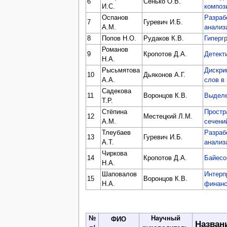
6
Сенько О.В.
И.С.
композ
Оспанов
Разраб
7
Гуревич И.Б.
А.М.
анализ
8
Попов Н.О.
Рудаков К.В.
Гиперг
Романов
9
Кропотов Д.А.
Детект
Н.А.
Рысьмятова
Дискри
10
Дьяконов А.Г.
А.А.
слов в
Садекова
11
Воронцов К.В.
Выделе
Т.Р.
Стёпина
Простр
12
Местецкий Л.М.
А.М.
сечени
Тлеубаев
Разраб
13
Гуревич И.Б.
А.Т.
анализ
Чиркова
14
Кропотов Д.А.
Байесо
Н.А.
Шаповалов
Интерп
15
Воронцов К.В.
Н.А.
финанс
№
Научный
ФИО
Назван