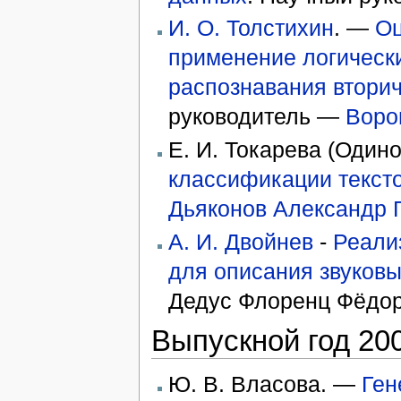
И. О. Толстихин
. —
Оц
применение логическ
распознавания вторич
руководитель —
Воро
Е. И. Токарева (Один
классификации тексто
Дьяконов Александр 
А. И. Двойнев
-
Реали
для описания звуковы
Дедус Флоренц Фёдор
Выпускной год 20
Ю. В. Власова. —
Ген