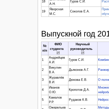
18
Гуров С.И.
Расп
А.Н.
Яворская
Прим
19
Соколов Е.А.
М.С.
обуч
Выпускной год 20
ФИО
Научный
№
студента
руководитель
п/п
Андрейцев
1
Гуров С.И.
Комбин
А.И.
Викулин
2
Дьяконов А.Г.
Ранжир
В.А.
Журавлёв
3
Дюкова Е.В.
О полн
В.И.
Иванов
Множес
4
Кропотов Д.А.
О.Ю.
нейроб
Камалов
5
Рудаков К.В.
Нейрос
Р.Р.
Ожерельев
Методы