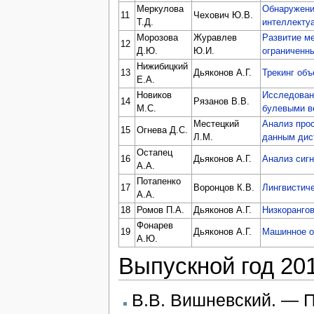
Меркулова
Обнаружени
11
Чехович Ю.В.
Т.Д.
интеллекту
Морозова
Журавлев
Развитие м
12
Д.Ю.
Ю.И.
ограниченн
Нижибицкий
13
Дьяконов А.Г.
Трекинг объ
Е.А.
Новиков
Исследован
14
Рязанов В.В.
М.С.
булевыми в
Местецкий
Анализ про
15
Огнева Д.С.
Л.М.
данным дис
Остапец
16
Дьяконов А.Г.
Анализ сиг
А.А.
Потапенко
17
Воронцов К.В.
Лингвистич
А.А.
18
Ромов П.А.
Дьяконов А.Г.
Низкоранго
Фонарев
19
Дьяконов А.Г.
Машинное о
А.Ю.
Выпускной год 20
В.В. Вишневский. — 