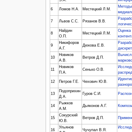
Методы
6
Ломов Н.А.
Местецкий Л.М.
медиал
Разрабо
7
Львов С.С.
Рязанов В.В.
логичес
Найдин
Оценка 
8
Местецкий Л.М.
О.П.
контент
Никифоров
Разраб
9
Дюкова Е.В.
А.Г.
дискре
Новиков
Вычисл
10
Ветров Д.П.
А.В.
марковс
Новиков
Исслед
11
Сенько О.В.
П.А.
распред
Иденти
12
Петров Г.Е.
Чехович Ю.В.
разнор
Подоприхин
13
Гуров С.И.
Распозн
Д.А.
Рыжков
14
Дьяконов А.Г.
Компози
А.М.
Сокурский
15
Ветров Д.П.
Примене
Ю.В.
Ульянов
Исследо
16
Чучупал В.Я.