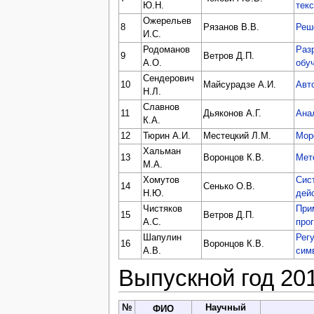
Ю.Н.
тек
Ожерельев
8
Рязанов В.В.
Реш
И.С.
Родоманов
Раз
9
Ветров Д.П.
А.О.
обу
Сендерович
10
Майсурадзе А.И.
Авт
Н.Л.
Славнов
11
Дьяконов А.Г.
Ана
К.А.
12
Тюрин А.И.
Местецкий Л.М.
Мор
Хальман
13
Воронцов К.В.
Мет
М.А.
Хомутов
Сис
14
Сенько О.В.
Н.Ю.
дей
Чистяков
При
15
Ветров Д.П.
А.С.
про
Шапулин
Рег
16
Воронцов К.В.
А.В.
сим
Выпускной год 20
№
Научный
ФИО