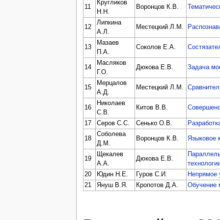
Кругликов
11
Воронцов К.В.
Тематичес
Н.Н.
Липкина
12
Местецкий Л.М.
Распознава
А.Л.
Мазаев
13
Соколов Е.А.
Состязате
П.А.
Масляков
14
Дюкова Е.В.
Задача мо
Г.О.
Мерцалов
15
Местецкий Л.М.
Сравнител
А.Д.
Николаев
16
Китов В.В.
Совершенс
С.В.
17
Серов С.С.
Сенько О.В.
Разработк
Соболева
18
Воронцов К.В.
Языковое 
Д.М.
Щекалев
Параллель
19
Дюкова Е.В.
А.А.
технологи
20
Юдин Н.Е.
Гуров С.И.
Непрямое 
21
Януш В.Я.
Кропотов Д.А.
Обучение 