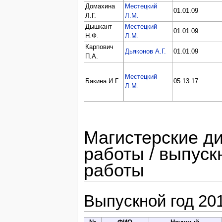
Домахина
Местецкий
01.01.09
Л.Г.
Л.М.
Дышкант
Местецкий
01.01.09
Н.Ф.
Л.М.
Карпович
Дьяконов А.Г.
01.01.09
П.А.
Местецкий
Бакина И.Г.
05.13.17
Л.М.
Магистерские д
работы / выпус
работы
Выпускной год 20