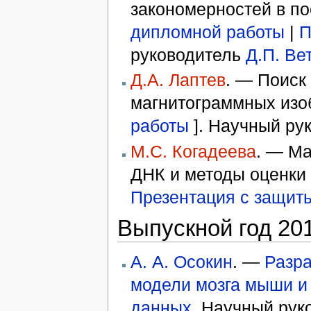
закономерностей в по
дипломной работы
|
П
руководитель
Д.П. Ве
Д.А. Лаптев
. — Поиск
магнитограммных изо
работы
]. Научный ру
М.С. Когадеева
. — М
ДНК и методы оценки 
Презентация с защит
Выпускной год 20
А. А. Осокин
. —
Разра
модели мозга мыши и
данных
. Научный ру