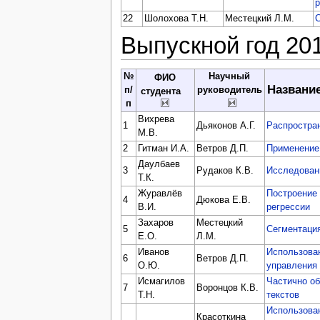
22
Шолохова Т.Н.
Местецкий Л.М.
С
Выпускной год 20
№
Научный
ФИО
Названи
п/
руководитель
студента
п
Вихрева
1
Дьяконов А.Г.
Распростра
М.В.
2
Гитман И.А.
Ветров Д.П.
Применение
Даулбаев
3
Рудаков К.В.
Исследовани
Т.К.
Журавлёв
Построение
4
Дюкова Е.В.
В.И.
регрессии
Захаров
Местецкий
5
Сегментация
Е.О.
Л.М.
Иванов
Использова
6
Ветров Д.П.
О.Ю.
управления
Исмагилов
Частично о
7
Воронцов К.В.
Т.Н.
текстов
Использова
Красоткина