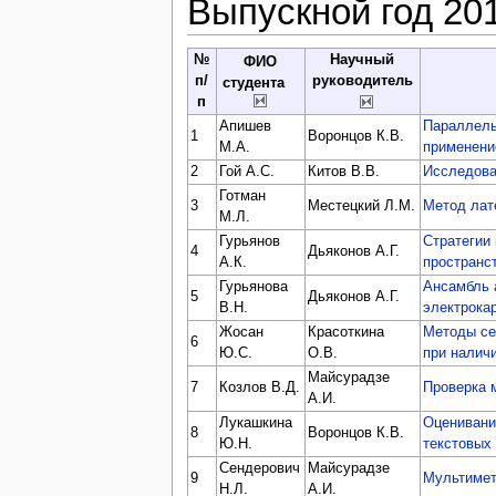
Выпускной год 20
№
Научный
ФИО
п/
руководитель
студента
п
Апишев
Параллель
1
Воронцов К.В.
М.А.
применени
2
Гой А.С.
Китов В.В.
Исследова
Готман
3
Местецкий Л.М.
Метод лат
М.Л.
Гурьянов
Стратегии
4
Дьяконов А.Г.
А.К.
пространс
Гурьянова
Ансамбль 
5
Дьяконов А.Г.
В.Н.
электрока
Жосан
Красоткина
Методы се
6
Ю.С.
О.В.
при налич
Майсурадзе
7
Козлов В.Д.
Проверка 
А.И.
Лукашкина
Оценивани
8
Воронцов К.В.
Ю.Н.
текстовых
Сендерович
Майсурадзе
9
Мультимет
Н.Л.
А.И.