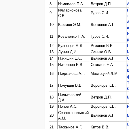
8
Измаилов П.А.
Ветров Д.П.
Илларионова
9
Гуров С.И.
С.В.
А
10
Каюмов Э.М.
Дьяконов А.Г.
11
Коваленко П.А.
Гуров С.И.
р
12
Кузнецов М.Д.
Рязанов В.В.
13
Лунин Д.И.
Сенько О.В.
М
14
Никишин Е.С.
Дьяконов А.Г.
15
Николаев В.В.
Соколов Е.А.
16
Пиджакова А.Г.
Местецкий Л.М.
Т
17
Полушин В.В.
Воронцов К.В.
к
Полыковский
18
Ветров Д.П.
Д.А.
19
Попов А.С.
Воронцов К.В.
Р
Севастопольский
20
Дьяконов А.Г.
М
А.М.
21
Таскынов А.Г.
Китов В.В.